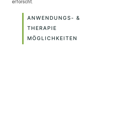
erforscht.
ANWENDUNGS- &
THERAPIE
MÖGLICHKEITEN
Im Allgemeinen verfügt Cannabis über ein
großes Wirkungsspektrum und beinhaltet
in vielen Fällen ein geringeres Potential an
Nebenwirkungen als andere Medikamente,
die gegen vergleichbare Symptome
eingesetzt werden.
Ein sehr gutes Beispiel
hierfür ist die Therapie von
Schmerzpatienten, die häufig über einen
langen Zeitraum mit Opioiden behandelt