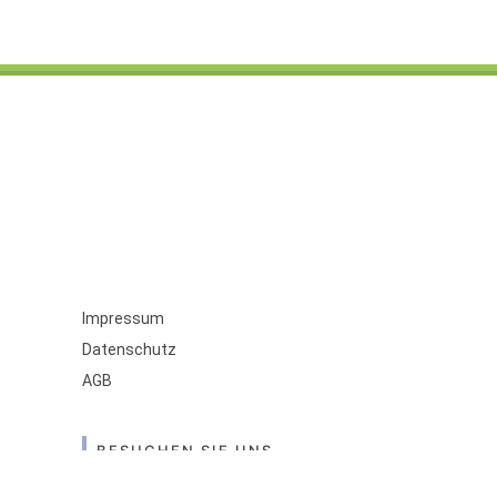
Impressum
Datenschutz
AGB
BESUCHEN SIE UNS
Galerie-Apotheke im Real